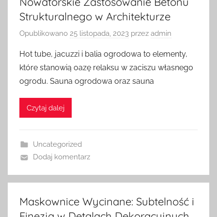
Nowatorskie Zastosowanie Betonu
Strukturalnego w Architekturze
Opublikowano
25 listopada, 2023
przez
admin
Hot tube, jacuzzi i balia ogrodowa to elementy,
które stanowią oazę relaksu w zaciszu własnego
ogrodu. Sauna ogrodowa oraz sauna
Czytaj dalej
Uncategorized
Dodaj komentarz
Maskownice Wycinane: Subtelność i
Finezja w Detalach Dekoracyjnych