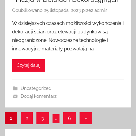
Opublikowano
25 listopada, 2023
przez
admin
W dzisiejszych czasach możliwości wykończenia i
dekoracji ścian oraz elewacji budynków są
nieograniczone. Nowoczesne technologie i
innowacyjne materiały pozwalają na
Czytaj dalej
Uncategorized
Dodaj komentarz
Nawigacja
Następne
1
2
3
…
6
»
wpisy
po