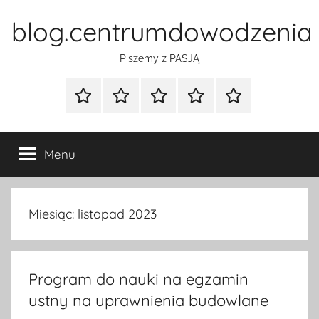
Przejdź
blog.centrumdowodzenia
do
treści
Piszemy z PASJĄ
Strona
Polityka
Wpisy
SEO
Instagram
główna
Prywatności
Presell
cennik
Menu
Miesiąc:
listopad 2023
Program do nauki na egzamin
ustny na uprawnienia budowlane