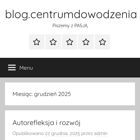
Przejdź
blog.centrumdowodzenia
do
treści
Piszemy z PASJĄ
Strona
Polityka
Wpisy
SEO
Instagram
główna
Prywatności
Presell
cennik
Menu
Miesiąc:
grudzień 2025
Autorefleksja i rozwój
Opublikowano
22 grudnia, 2025
przez
admin