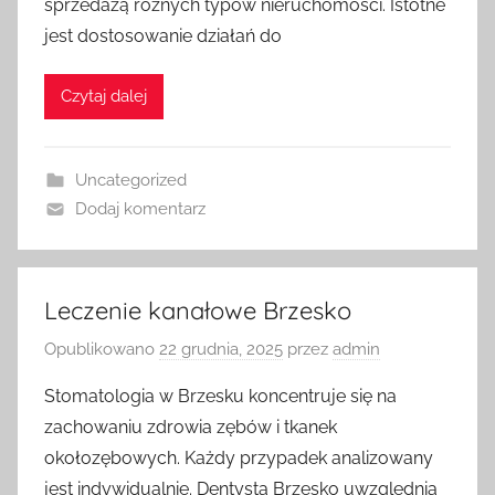
sprzedażą różnych typów nieruchomości. Istotne
jest dostosowanie działań do
Czytaj dalej
Uncategorized
Dodaj komentarz
Leczenie kanałowe Brzesko
Opublikowano
22 grudnia, 2025
przez
admin
Stomatologia w Brzesku koncentruje się na
zachowaniu zdrowia zębów i tkanek
okołozębowych. Każdy przypadek analizowany
jest indywidualnie. Dentysta Brzesko uwzględnia