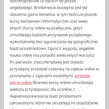
obcokrajowców uczących się języka
angielskiego. W Internecie dostępna jest też
obszerna gama tematów, w tym twórcze pisanie,
kursy biznesowe i informatyczne oraz wiele
innych. Kursy online są praktyczne, gdyż
umożliwiają ludziom pozyskanie pożądanego
wykształcenia bez ograniczania się geograficznie
bądź przedmiotowo. Oprócz wygody, angielski
nauka online ma ponadto wiele innych korzyści.
Po pierwsze, znacznie łatwiej jest znaleźć
przystępny przedział czasowy na zajęcia online w
porównaniu z zajęciami osobistymi.
angielski
lekcje online
Również kursy online umożliwiają
większą przystępność dla uczniów z
niepełnosprawnością bądź problemami
zdrowotnymi, które nie utrudniają im dojeżdżanie