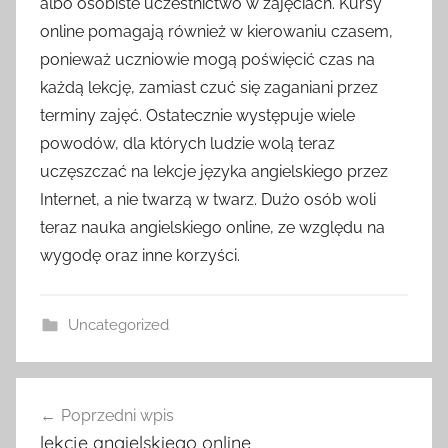
albo osobiste uczestnictwo w zajęciach. Kursy
online pomagają również w kierowaniu czasem,
ponieważ uczniowie mogą poświęcić czas na
każdą lekcję, zamiast czuć się zaganiani przez
terminy zajęć. Ostatecznie występuje wiele
powodów, dla których ludzie wolą teraz
uczęszczać na lekcje języka angielskiego przez
Internet, a nie twarzą w twarz. Dużo osób woli
teraz nauka angielskiego online, ze względu na
wygodę oraz inne korzyści.
Uncategorized
Nawigacja
Poprzedni wpis
wpisu
lekcje angielskiego online