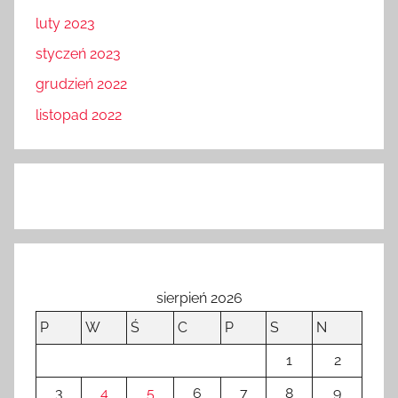
luty 2023
styczeń 2023
grudzień 2022
listopad 2022
sierpień 2026
P
W
Ś
C
P
S
N
1
2
3
4
5
6
7
8
9