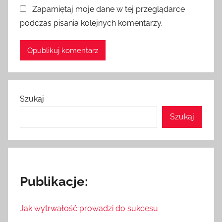
Zapamiętaj moje dane w tej przeglądarce
podczas pisania kolejnych komentarzy.
Szukaj
Szukaj
Publikacje:
Jak wytrwałość prowadzi do sukcesu