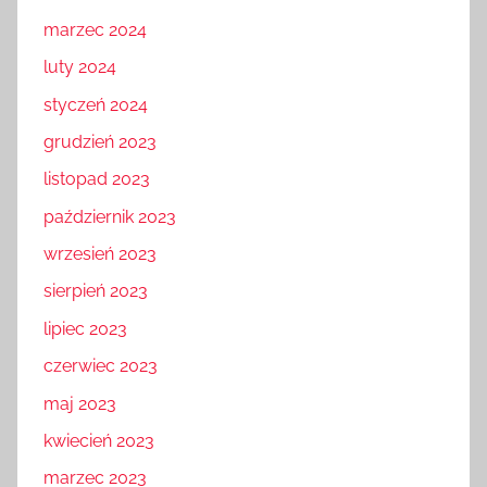
marzec 2024
luty 2024
styczeń 2024
grudzień 2023
listopad 2023
październik 2023
wrzesień 2023
sierpień 2023
lipiec 2023
czerwiec 2023
maj 2023
kwiecień 2023
marzec 2023