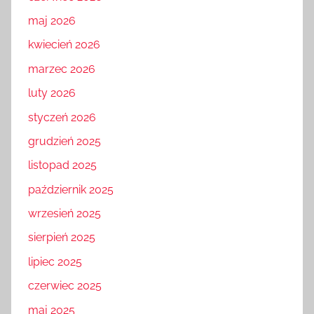
maj 2026
kwiecień 2026
marzec 2026
luty 2026
styczeń 2026
grudzień 2025
listopad 2025
październik 2025
wrzesień 2025
sierpień 2025
lipiec 2025
czerwiec 2025
maj 2025