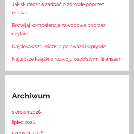
Jak skutecznie zadbać o zdrowie poprzez
edukację
Rozwijaj kompetencje zawodowe poprzez
czytanie
Najciekawsze książki o perswazji i wpływie
Najlepsze książki o rozwoju osobistym i finansach
Archiwum
sierpień 2026
lipiec 2026
czerwiec 2026