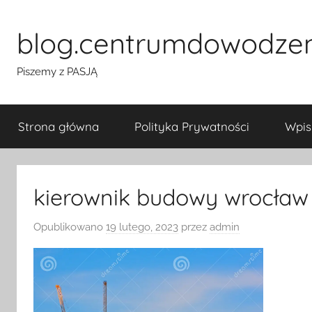
Przejdź
do
blog.centrumdowodze
treści
Piszemy z PASJĄ
Strona główna
Polityka Prywatności
Wpis
kierownik budowy wrocław
Opublikowano
19 lutego, 2023
przez
admin