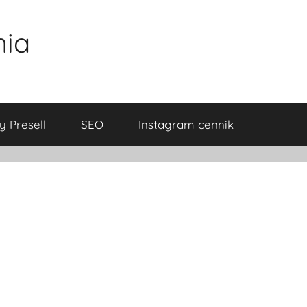
nia
y Presell
SEO
Instagram cennik