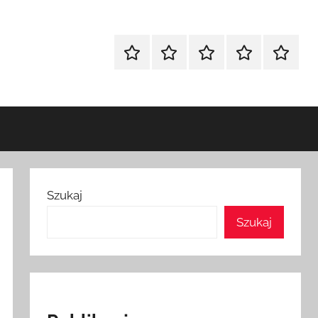
Strona
Polityka
Wpisy
SEO
Instagr
główna
Prywatności
Presell
cennik
Szukaj
Szukaj