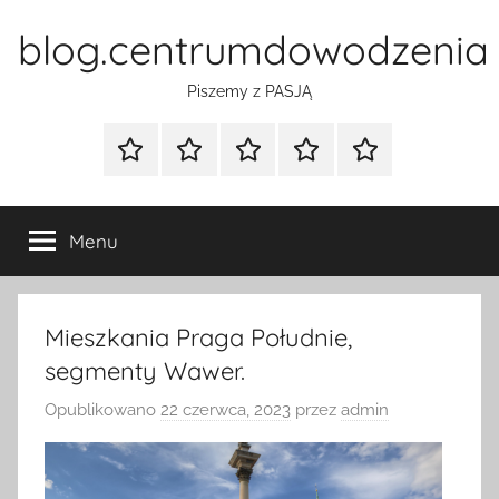
Przejdź
blog.centrumdowodzenia
do
treści
Piszemy z PASJĄ
Strona
Polityka
Wpisy
SEO
Instagram
główna
Prywatności
Presell
cennik
Menu
Mieszkania Praga Południe,
segmenty Wawer.
Opublikowano
22 czerwca, 2023
przez
admin