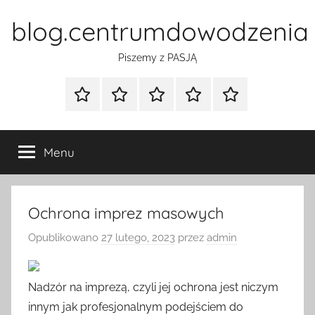
Przejdź
blog.centrumdowodzenia
do
treści
Piszemy z PASJĄ
Strona
Polityka
Wpisy
SEO
Instagram
główna
Prywatności
Presell
cennik
Menu
Ochrona imprez masowych
Opublikowano
27 lutego, 2023
przez
admin
Nadzór na imprezą, czyli jej ochrona jest niczym
innym jak profesjonalnym podejściem do