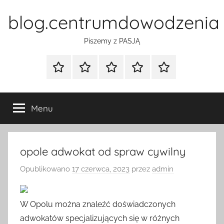
Przejdź
blog.centrumdowodzenia
do
treści
Piszemy z PASJĄ
Strona
Polityka
Wpisy
SEO
Instagram
główna
Prywatności
Presell
cennik
Menu
opole adwokat od spraw cywilny
Opublikowano
17 czerwca, 2023
przez
admin
W Opolu można znaleźć doświadczonych
adwokatów specjalizujących się w różnych