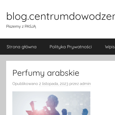
Przejdź
do
blog.centrumdowodze
treści
Piszemy z PASJĄ
Strona główna
Polityka Prywatności
Wpis
Perfumy arabskie
Opublikowano
2 listopada, 2023
przez
admin