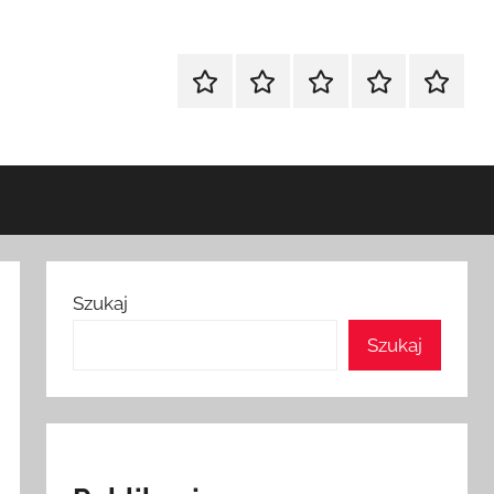
Strona
Polityka
Wpisy
SEO
Instagr
główna
Prywatności
Presell
cennik
Szukaj
Szukaj