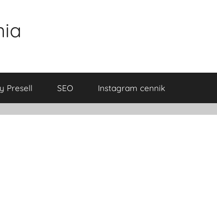
nia
y Presell
SEO
Instagram cennik