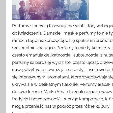
Perfumy stanowią fascynujący świat, który wzboga
doświadczenia. Damskie i męskie perfumy to nie tyl
ramach tego niekończącego się spektrum aromatów,
szczególnie znaczące. Perfumy to nie tylko miesz
często emanują delikatnością i subtelnością, z n
perfumy są bardziej wyraziste, często łącząc drzew
naszą wizytówkę, wyrażając nasz styl i osobowość.
się intensywnymi aromatami, które wydobywają się z
ukrywa się w delikatnym flakonie. Perfumy arabski
doświadczenie. Marka Afnan to znak rozpoznawczy w
tradycję i nowoczesność, tworząc kompozycje, któr
mogą przenieść nas w podróż przez różne kultury 