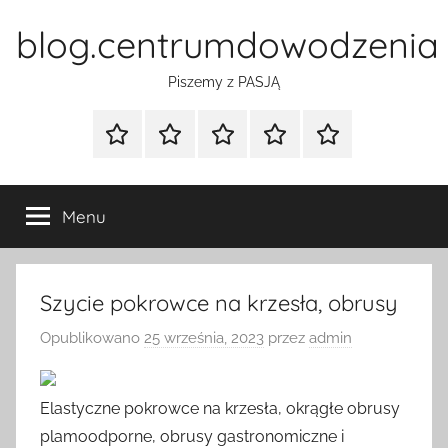
Przejdź
blog.centrumdowodzenia
do
treści
Piszemy z PASJĄ
Strona
Polityka
Wpisy
SEO
Instagram
główna
Prywatności
Presell
cennik
Menu
Szycie pokrowce na krzesła, obrusy
Opublikowano
25 września, 2023
przez
admin
Elastyczne pokrowce na krzesła, okrągłe obrusy
plamoodporne, obrusy gastronomiczne i