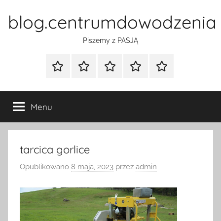
Przejdź
blog.centrumdowodzenia
do
treści
Piszemy z PASJĄ
Strona
Polityka
Wpisy
SEO
Instagram
główna
Prywatności
Presell
cennik
Menu
tarcica gorlice
Opublikowano
8 maja, 2023
przez
admin