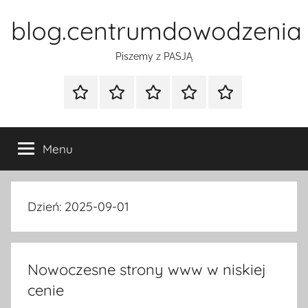
Przejdź
blog.centrumdowodzenia
do
treści
Piszemy z PASJĄ
Strona
Polityka
Wpisy
SEO
Instagram
główna
Prywatności
Presell
cennik
Menu
Dzień:
2025-09-01
Nowoczesne strony www w niskiej
cenie