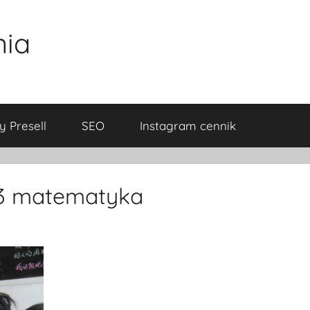
nia
y Presell
SEO
Instagram cennik
23 matematyka