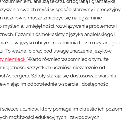
rozumieniem, analizą tekstu, ortografią i gramatyką.
zywania swoich myśli w sposób klarowny i precyzyjny.
m uczniowie muszą zmierzyć się na egzaminie
o myślenia, umiejętności rozwiązywania problemów i
ch. Egzamin ósmoklasisty z języka angielskiego i
a się w języku obcym, rozumienia tekstu czytanego i
i. To ważne, biorąc pod uwagę znaczenie języków
y niemiecki
Warto również wspomnieć o tym, że
miejętności wszystkich uczniów, niezależnie od
ół Aspergera. Szkoły starają się dostosować warunki
ewniając im odpowiednie wsparcie i dostępność
 ścieżce uczniów, który pomaga im określić ich poziom
złych możliwości edukacyjnych i zawodowych.