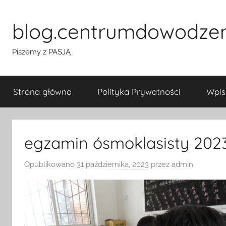
Przejdź
do
blog.centrumdowodze
treści
Piszemy z PASJĄ
Strona główna
Polityka Prywatności
Wpis
egzamin ósmoklasisty 20
Opublikowano
31 października, 2023
przez
admin