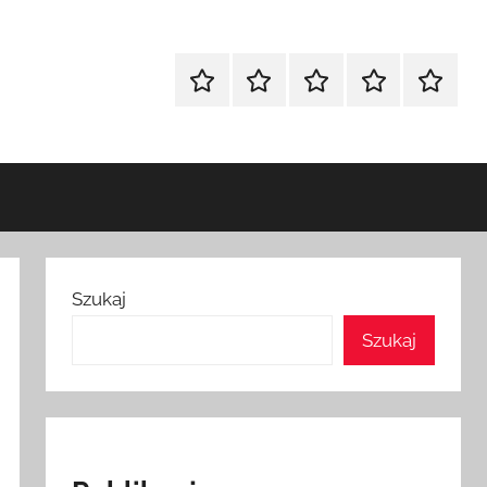
Strona
Polityka
Wpisy
SEO
Instagr
główna
Prywatności
Presell
cennik
Szukaj
Szukaj