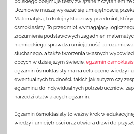
polskiego obejmuje testy związane z czytaniem ze z
Uczniowie muszą wykazać się umiejętnością przeka
Matematyka, to kolejny kluczowy przedmiot, który
ósmoklasisty. To przedmiot wymagający logiczneg
zrozumienia podstawowych zagadnień matematyczny
niemieckiego sprawdza umiejętność porozumiewani
słuchanego, a także tworzenia własnych wypowiedz
obcych w dzisiejszym świecie.
egzamin ósmoklasist
egzamin ósmoklasisty ma na celu ocenę wiedzy i u
ewentualnych trudności, takich jak autyzm czy zesp
egzaminu do indywidualnych potrzeb uczniów, zap
narzędzi ułatwiających egzamin.
Egzamin ósmoklasisty to ważny krok w edukacyjnej
wiedzy i umiejętności oraz otwiera drzwi do przys