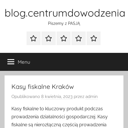
Przejdź
blog.centrumdowodzenia
do
treści
Piszemy z PASJĄ
Strona
Polityka
Wpisy
SEO
Instagram
główna
Prywatności
Presell
cennik
Menu
Kasy fiskalne Kraków
Opublikowano
8 kwietnia, 2023
przez
admin
Kasy fiskalne to kluczowy produkt podczas
prowadzenia działalności gospodarczej. Kasy
fiskalne są nierozłączną częścią prowadzenia