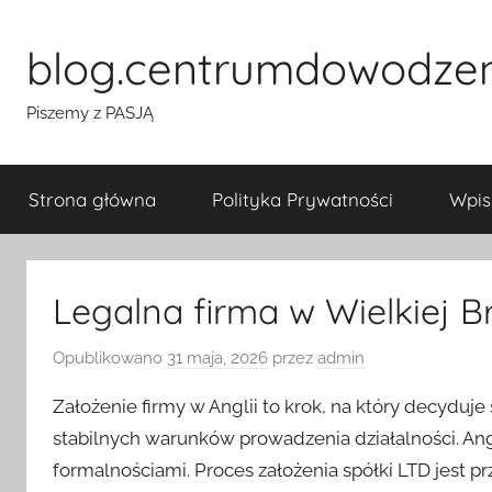
Przejdź
do
blog.centrumdowodze
treści
Piszemy z PASJĄ
Strona główna
Polityka Prywatności
Wpis
Legalna firma w Wielkiej Br
Opublikowano
31 maja, 2026
przez
admin
Założenie firmy w Anglii to krok, na który decyduje
stabilnych warunków prowadzenia działalności. Ang
formalnościami. Proces założenia spółki LTD jest prz