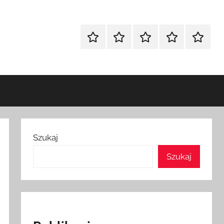
Strona
Polityka
Wpisy
SEO
Instagr
główna
Prywatności
Presell
cennik
Szukaj
Szukaj