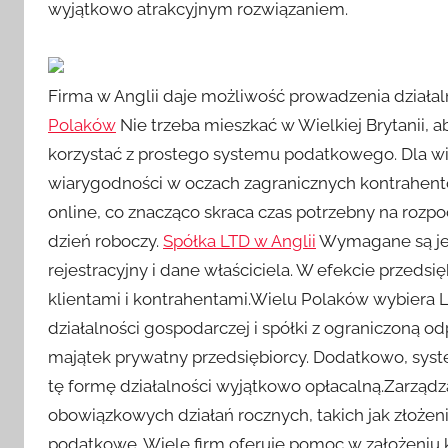
wyjątkowo atrakcyjnym rozwiązaniem.
Firma w Anglii daje możliwość prowadzenia działal
Polaków
Nie trzeba mieszkać w Wielkiej Brytanii, 
korzystać z prostego systemu podatkowego. Dla wi
wiarygodności w oczach zagranicznych kontrahentów
online, co znacząco skraca czas potrzebny na rozpo
dzień roboczy.
Spółka LTD w Anglii
Wymagane są jed
rejestracyjny i dane właściciela. W efekcie przeds
klientami i kontrahentami.Wielu Polaków wybiera 
działalności gospodarczej i spółki z ograniczoną o
majątek prywatny przedsiębiorcy. Dodatkowo, syste
tę formę działalności wyjątkowo opłacalną.Zarząd
obowiązkowych działań rocznych, takich jak złożen
podatkowe. Wiele firm oferuje pomoc w założeniu 