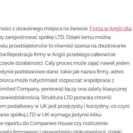
ności z dowolnego miejsca na świecie.
Firma w Anglii dla
aby zarejestrować spółkę LTD. Dzięki temu można
elu przedsiębiorców to również szansa na zbudowanie
.Rejestracja firmy w Anglii przebiega całkowicie
częcie działalności. Cały proces może zająć nawet jeden
ynie podstawowe dane, takie jak nazwa firmy, adres
iębiorca może natychmiast rozpocząć współpracę z
Limited Company, ponieważ łączy ona zalety klasycznej
dpowiedzialnością. Struktura LTD pozwala chronić
m podatkowy w UK jest przejrzysty i korzystny, co czyni
zanie spółką LTD w UK wymaga jedynie kilku
ie raportu do Companies House czy rozliczenie
konta firmowego i prowadzeniu dokumentacji, dzięki