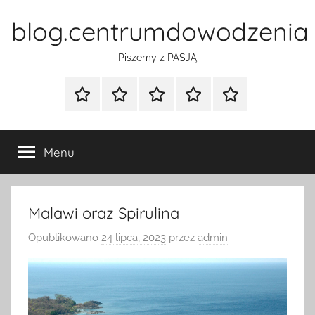
Przejdź
blog.centrumdowodzenia
do
treści
Piszemy z PASJĄ
Strona
Polityka
Wpisy
SEO
Instagram
główna
Prywatności
Presell
cennik
Menu
Malawi oraz Spirulina
Opublikowano
24 lipca, 2023
przez
admin