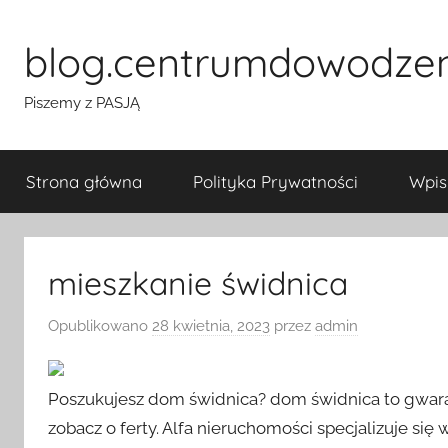
Przejdź
do
blog.centrumdowodze
treści
Piszemy z PASJĄ
Strona główna
Polityka Prywatności
Wpis
mieszkanie świdnica
Opublikowano
28 kwietnia, 2023
przez
admin
Poszukujesz dom świdnica? dom świdnica to gwaranc
zobacz o ferty. Alfa nieruchomości specjalizuje si