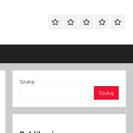
Strona
Polityka
Wpisy
SEO
Instagr
główna
Prywatności
Presell
cennik
Szukaj
Szukaj