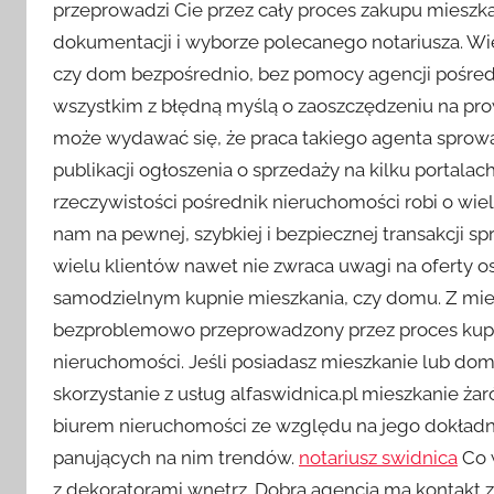
przeprowadzi Cie przez cały proces zakupu mieszka
dokumentacji i wyborze polecanego notariusza. Wi
czy dom bezpośrednio, bez pomocy agencji pośred
wszystkim z błędną myślą o zaoszczędzeniu na prow
może wydawać się, że praca takiego agenta sprowad
publikacji ogłoszenia o sprzedaży na kilku portala
rzeczywistości pośrednik nieruchomości robi o wiel
nam na pewnej, szybkiej i bezpiecznej transakcji s
wielu klientów nawet nie zwraca uwagi na oferty o
samodzielnym kupnie mieszkania, czy domu. Z mie
bezproblemowo przeprowadzony przez proces kupna
nieruchomości. Jeśli posiadasz mieszkanie lub dom
skorzystanie z usług alfaswidnica.pl mieszkanie ż
biurem nieruchomości ze względu na jego dokładn
panujących na nim trendów.
notariusz swidnica
Co w
z dekoratorami wnętrz. Dobra agencja ma kontakt z