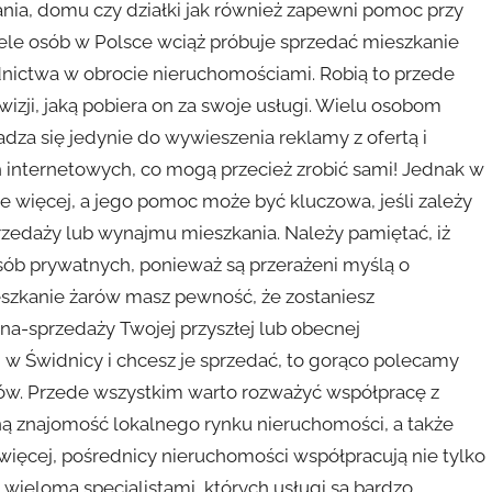
nia, domu czy działki jak również zapewni pomoc przy
ele osób w Polsce wciąż próbuje sprzedać mieszkanie
nictwa w obrocie nieruchomościami. Robią to przede
izji, jaką pobiera on za swoje usługi. Wielu osobom
za się jedynie do wywieszenia reklamy z ofertą i
ch internetowych, co mogą przecież zrobić sami! Jednak w
e więcej, a jego pomoc może być kluczowa, jeśli zależy
przedaży lub wynajmu mieszkania. Należy pamiętać, iż
sób prywatnych, ponieważ są przerażeni myślą o
szkanie żarów masz pewność, że zostaniesz
-sprzedaży Twojej przyszłej lub obecnej
 w Świdnicy i chcesz je sprzedać, to gorąco polecamy
arów. Przede wszystkim warto rozważyć współpracę z
ą znajomość lokalnego rynku nieruchomości, a także
ięcej, pośrednicy nieruchomości współpracują nie tylko
 wieloma specjalistami, których usługi są bardzo