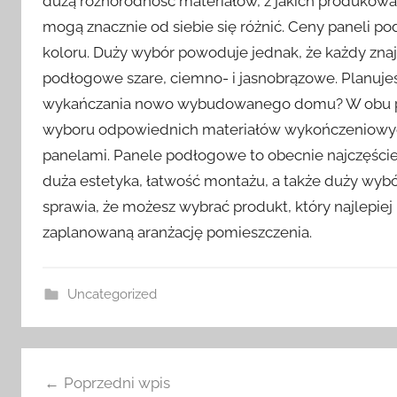
dużą różnorodność materiałów, z jakich produkow
mogą znacznie od siebie się różnić. Ceny paneli p
koloru. Duży wybór powoduje jednak, że każdy znaj
podłogowe szare, ciemno- i jasnobrązowe. Planujes
wykańczania nowo wybudowanego domu? W obu prz
wyboru odpowiednich materiałów wykończeniowych
panelami. Panele podłogowe to obecnie najczęście
duża estetyka, łatwość montażu, a także duży wyb
sprawia, że możesz wybrać produkt, który najlepiej
zaplanowaną aranżację pomieszczenia.
Uncategorized
Nawigacja
Poprzedni wpis
wpisu