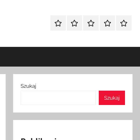
Strona
Polityka
Wpisy
SEO
Instagr
główna
Prywatności
Presell
cennik
Szukaj
Szukaj