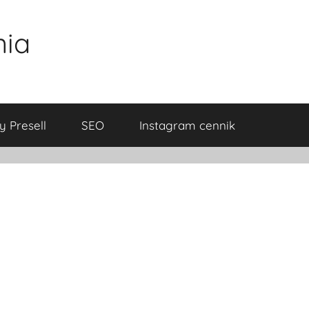
nia
y Presell
SEO
Instagram cennik