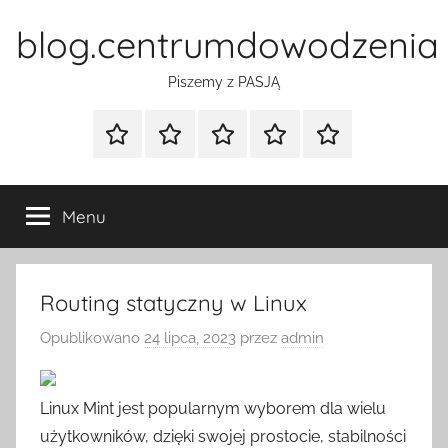
Przejdź
blog.centrumdowodzenia
do
treści
Piszemy z PASJĄ
Strona
Polityka
Wpisy
SEO
Instagram
główna
Prywatności
Presell
cennik
Menu
Routing statyczny w Linux
Opublikowano
24 lipca, 2023
przez
admin
Linux Mint jest popularnym wyborem dla wielu
użytkowników, dzięki swojej prostocie, stabilności