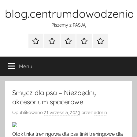
Przejdź
blog.centrumdowodzenia
do
treści
Piszemy z PASJĄ
Strona
Polityka
Wpisy
SEO
Instagram
główna
Prywatności
Presell
cennik
Menu
Smycz dla psa – Niezbędny
akcesorium spacerowe
Opublikowano
21 września, 2023
przez
admin
Otok linka treningowa dla psa linki treningowe dla