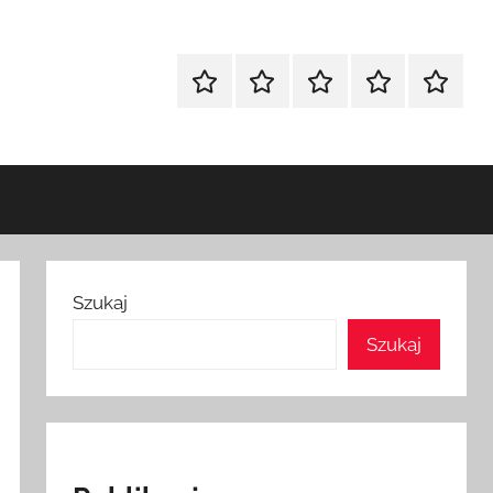
Strona
Polityka
Wpisy
SEO
Instagr
główna
Prywatności
Presell
cennik
Szukaj
Szukaj