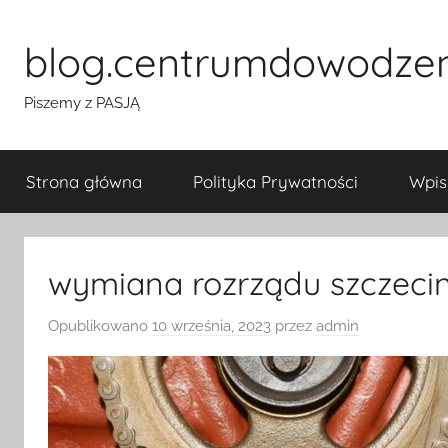
Przejdź
do
blog.centrumdowodze
treści
Piszemy z PASJĄ
Strona główna
Polityka Prywatności
Wpis
wymiana rozrządu szczeci
Opublikowano
10 września, 2023
przez
admin