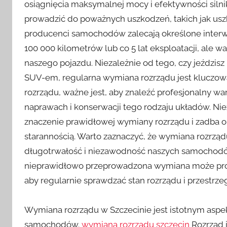
osiągnięcia maksymalnej mocy i efektywności silnik
prowadzić do poważnych uszkodzeń, takich jak usz
producenci samochodów zalecają określone interw
100 000 kilometrów lub co 5 lat eksploatacji, ale 
naszego pojazdu. Niezależnie od tego, czy jeźdz
SUV-em, regularna wymiana rozrządu jest kluczowa
rozrządu, ważne jest, aby znaleźć profesjonalny 
naprawach i konserwacji tego rodzaju układów. 
znaczenie prawidłowej wymiany rozrządu i zadba o 
starannością. Warto zaznaczyć, że wymiana rozrząd
długotrwałość i niezawodność naszych samochodów
nieprawidłowo przeprowadzona wymiana może pro
aby regularnie sprawdzać stan rozrządu i przestrz
Wymiana rozrządu w Szczecinie jest istotnym asp
samochodów.
wymiana rozrządu szczecin
Rozrząd 