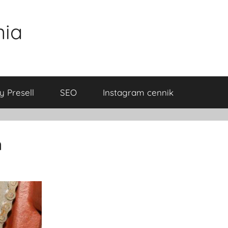
nia
y Presell
SEO
Instagram cennik
n